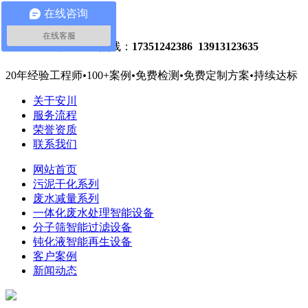
在线咨询
关注微信
网站地图
在线客服
危废减量处理热线：
17351242386 13913123635
20年经验工程师
•
100+案例
•
免费检测
•
免费定制方案
•
持续达标
关于安川
服务流程
荣誉资质
联系我们
网站首页
污泥干化系列
废水减量系列
一体化废水处理智能设备
分子筛智能过滤设备
钝化液智能再生设备
客户案例
新闻动态