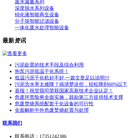
废水减量系列
深度脱水系列设备
钝化液智能再生设备
分子筛智能过滤设备
一体化废水处理智能设备
最新
资讯
污泥处置的技术手段及综合利用
热泵污泥低温干化系统！
低温污泥干化机好不好,一篇文章足以说明!!!
污泥含水率太难降？搞清楚这些，轻松降到60%以下
喜报！祝贺我司荣获国家高新技术企业认定！
危废环责险将全面实施，鼓励第三方提供技术支撑
危废焚烧系统配套干化设备的可行性
全面解析中外危废焚烧处置与处理
联系我们
联系电话：17351242386