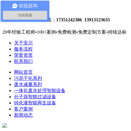
在线咨询
关注微信
网站地图
在线客服
危废减量处理热线：
17351242386 13913123635
20年经验工程师
•
100+案例
•
免费检测
•
免费定制方案
•
持续达标
关于安川
服务流程
荣誉资质
联系我们
网站首页
污泥干化系列
废水减量系列
一体化废水处理智能设备
分子筛智能过滤设备
钝化液智能再生设备
客户案例
新闻动态