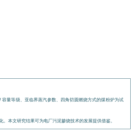
W 容量等级、亚临界蒸汽参数、四角切圆燃烧方式的煤粉炉为试
变化。本文研究结果可为电厂污泥掺烧技术的发展提供借鉴。