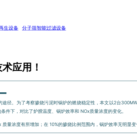
再生设备
分子筛智能过滤设备
技术应用！
途径。为了考察掺烧污泥时锅炉的燃烧稳定性，本文以2台300M
条件下，对比了炉膛温度、锅炉效率和 NOx质量浓度的变化。
x 质量浓度有所增加；在 10%的掺烧比例范围内，锅炉效率无明显