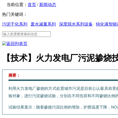
当前位置：
首页
/
新闻动态
热门关键词：
污泥干化系列
废水减量系列
深度脱水系列设备
钝化液智能
【技术】火力发电厂污泥掺烧
摘要：
利用火力发电厂掺烧的方式处置城市污泥是目前公认最具前景的
验对象，进行污泥掺烧试验，分别在不同负荷和不同掺烧比例的
试验结果显示：随着掺烧污泥比例的增加，炉膛温度下降，NO