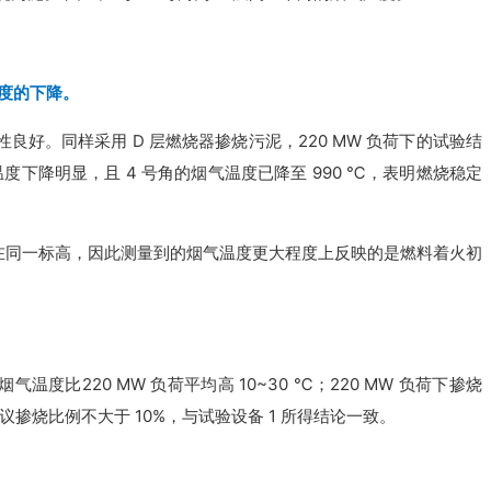
度的下降。
良好。同样采用 D 层燃烧器掺烧污泥，220 MW 负荷下的试验结
度下降明显，且 4 号角的烟气温度已降至 990 ℃，表明燃烧稳定
器喷口在同一标高，因此测量到的烟气温度更大程度上反映的是燃料着火初
比220 MW 负荷平均高 10~30 ℃；220 MW 负荷下掺烧
掺烧比例不大于 10%，与试验设备 1 所得结论一致。