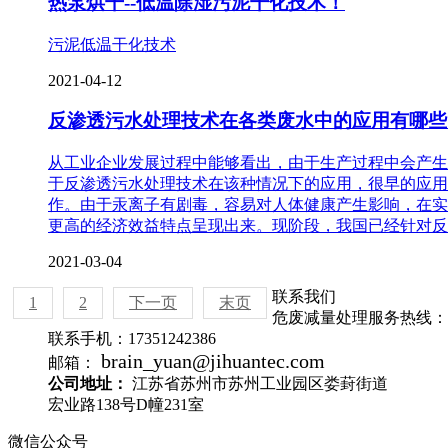
热泵烘干--低温除湿污泥干化技术！
污泥低温干化技术
2021-04-12
反渗透污水处理技术在各类废水中的应用有哪些
从工业企业发展过程中能够看出，由于生产过程中会产生
于反渗透污水处理技术在该种情况下的应用，很早的应用
作。由于汞离子有剧毒，容易对人体健康产生影响，在实
更高的经济效益特点呈现出来。现阶段，我国已经针对反
2021-03-04
联系我们
1
2
下一页
末页
危废减量处理服务热线：
联系手机：
17351242386
brain_yuan@jihuantec.com
邮箱：
公司地址：
江苏省苏州市苏州工业园区娄葑街道
宏业路138号D幢231室
微信公众号