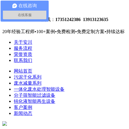
在线咨询
关注微信
网站地图
在线客服
危废减量处理热线：
17351242386 13913123635
20年经验工程师
•
100+案例
•
免费检测
•
免费定制方案
•
持续达标
关于安川
服务流程
荣誉资质
联系我们
网站首页
污泥干化系列
废水减量系列
一体化废水处理智能设备
分子筛智能过滤设备
钝化液智能再生设备
客户案例
新闻动态