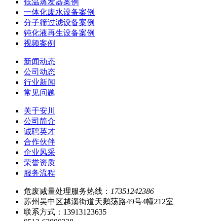
低温蒸发器案例
一体化废水设备案例
分子筛过滤设备案例
钝化液再生设备案例
视频案例
新闻动态
公司动态
行业新闻
常见问题
关于安川
公司简介
诚聘英才
合作伙伴
企业风采
荣誉资质
服务流程
危废减量处理服务热线：
17351242386
苏州吴中区越溪街道天鹅荡路49号4幢212室
联系方式：13913123635